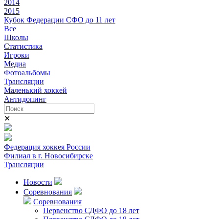
2014
2015
Кубок Федерации СФО до 11 лет
Все
Школы
Статистика
Игроки
Медиа
Фотоальбомы
Трансляции
Маленький хоккей
Антидопинг
✕
Федерация хоккея России
Филиал в г. Новосибирске
Трансляции
Новости
Соревнования
Соревнования
Первенство СДФО до 18 лет