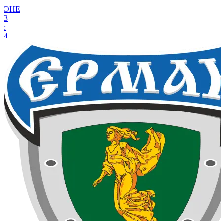
ЭНЕ
3
:
4