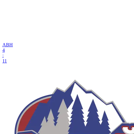
АВН
4
:
11