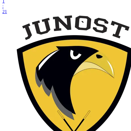
1
:
21