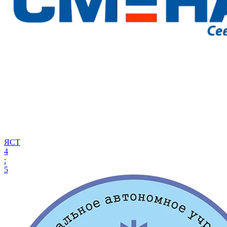
ЯСТ
4
:
5