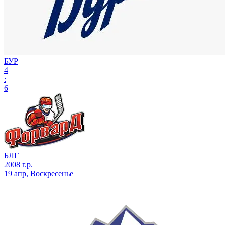
БУР
4
:
6
БЛГ
2008 г.р.
19 апр, Воскресенье