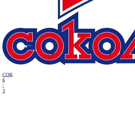
СОК
6
:
3