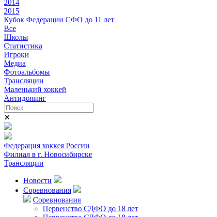
2014
2015
Кубок Федерации СФО до 11 лет
Все
Школы
Статистика
Игроки
Медиа
Фотоальбомы
Трансляции
Маленький хоккей
Антидопинг
✕
Федерация хоккея России
Филиал в г. Новосибирске
Трансляции
Новости
Соревнования
Соревнования
Первенство СДФО до 18 лет