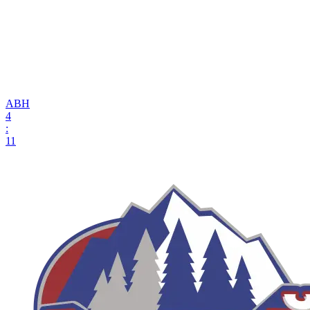
АВН
4
:
11