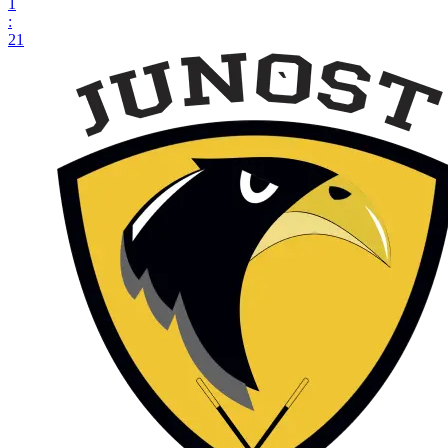
1
:
21