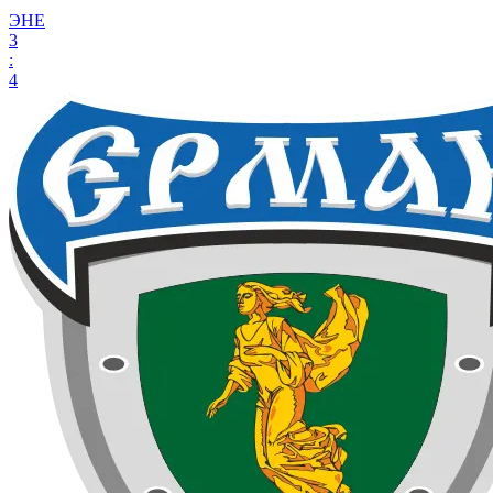
ЭНЕ
3
:
4