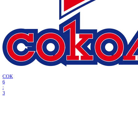
СОК
6
:
3