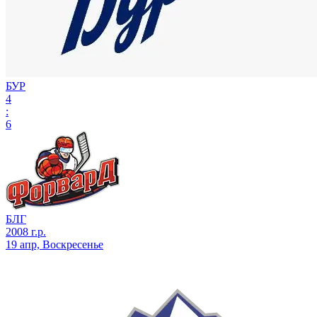
БУР
4
:
6
БЛГ
2008 г.р.
19 апр, Воскресенье