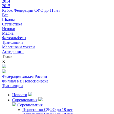
2014
2015
Кубок Федерации СФО до 11 лет
Все
Школы
Статистика
Игроки
Медиа
Фотоальбомы
Трансляции
Маленький хоккей
Антидопинг
✕
Федерация хоккея России
Филиал в г. Новосибирске
Трансляции
Новости
Соревнования
Соревнования
Первенство СДФО до 18 лет