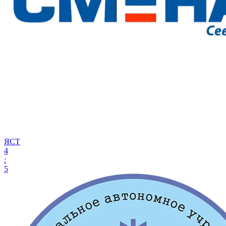
ЯСТ
4
:
5