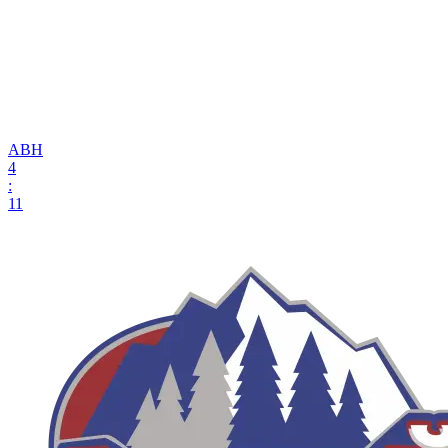
АВН
4
:
11