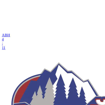
АВН
4
:
11