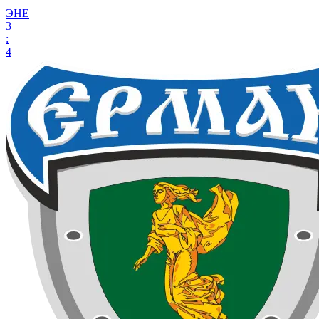
ЭНЕ
3
:
4