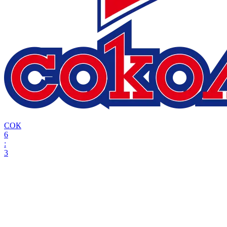
СОК
6
:
3