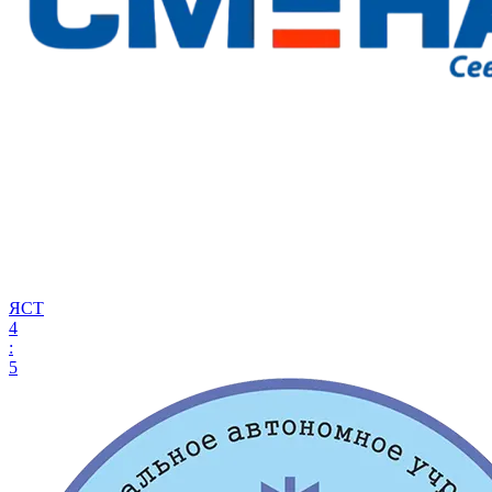
ЯСТ
4
:
5