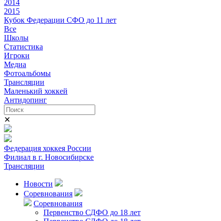
2014
2015
Кубок Федерации СФО до 11 лет
Все
Школы
Статистика
Игроки
Медиа
Фотоальбомы
Трансляции
Маленький хоккей
Антидопинг
✕
Федерация хоккея России
Филиал в г. Новосибирске
Трансляции
Новости
Соревнования
Соревнования
Первенство СДФО до 18 лет