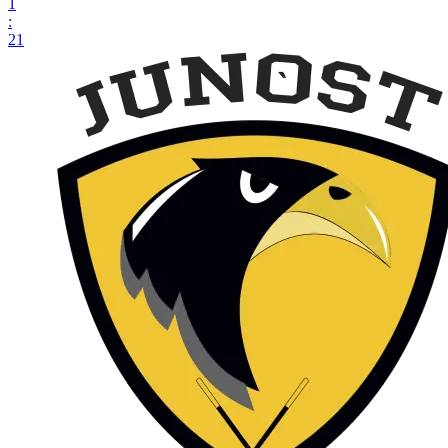
1
:
21