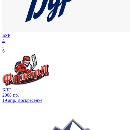
БУР
4
:
6
БЛГ
2008 г.р.
19 апр, Воскресенье