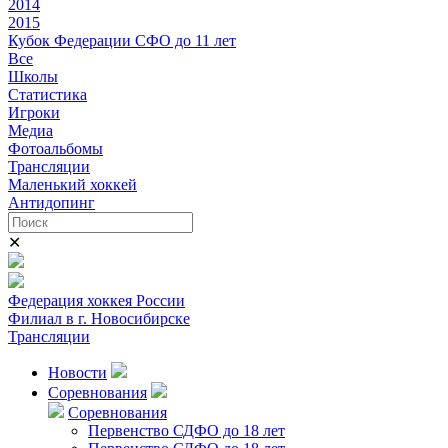
2014
2015
Кубок Федерации СФО до 11 лет
Все
Школы
Статистика
Игроки
Медиа
Фотоальбомы
Трансляции
Маленький хоккей
Антидопинг
✕
Федерация хоккея России
Филиал в г. Новосибирске
Трансляции
Новости
Соревнования
Соревнования
Первенство СДФО до 18 лет