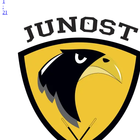
1
:
21