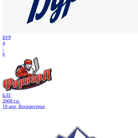
БУР
4
:
6
БЛГ
2008 г.р.
19 апр, Воскресенье