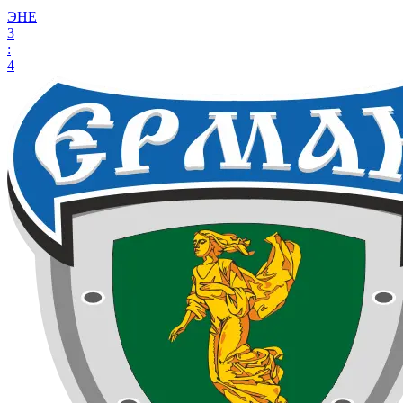
ЭНЕ
3
:
4