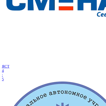
ЯСТ
4
:
5