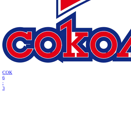
СОК
6
:
3