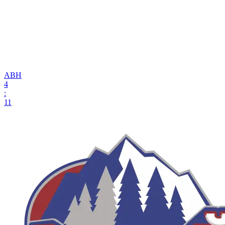
АВН
4
:
11