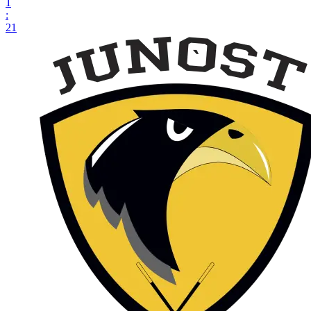
1
:
21