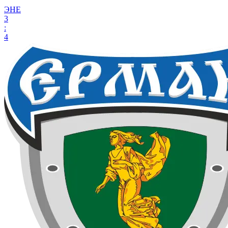
ЭНЕ
3
:
4