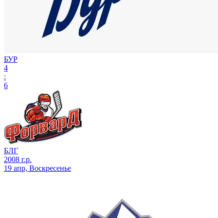
БУР
4
:
6
БЛГ
2008 г.р.
19 апр, Воскресенье