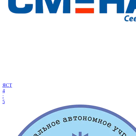
ЯСТ
4
:
5