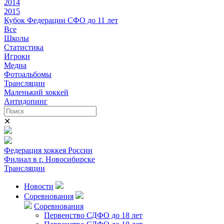
2014
2015
Кубок Федерации СФО до 11 лет
Все
Школы
Статистика
Игроки
Медиа
Фотоальбомы
Трансляции
Маленький хоккей
Антидопинг
✕
Федерация хоккея России
Филиал в г. Новосибирске
Трансляции
Новости
Соревнования
Соревнования
Первенство СДФО до 18 лет