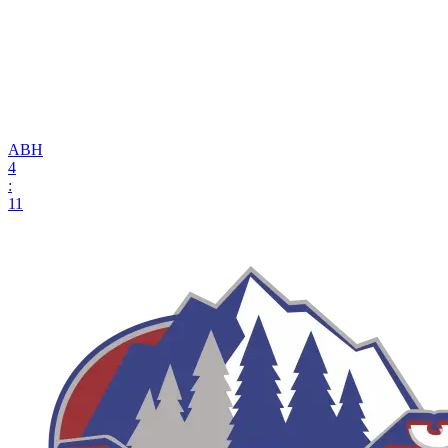
АВН
4
:
11