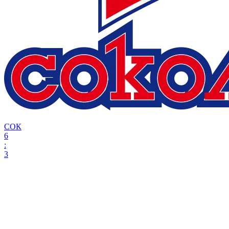
СОК
6
:
3