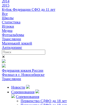
2014
2015
Кубок Федерации СФО до 11 лет
Все
Школы
Статистика
Игроки
Медиа
Фотоальбомы
Трансляции
Маленький хоккей
Антидопинг
✕
Федерация хоккея России
Филиал в г. Новосибирске
Трансляции
Новости
Соревнования
Соревнования
Первенство СДФО до 18 лет