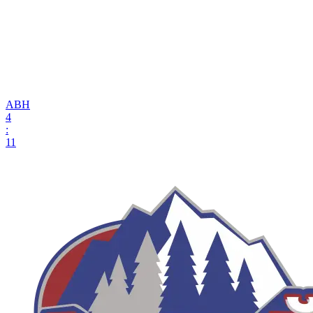
АВН
4
:
11