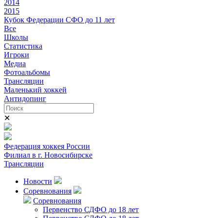
2014
2015
Кубок Федерации СФО до 11 лет
Все
Школы
Статистика
Игроки
Медиа
Фотоальбомы
Трансляции
Маленький хоккей
Антидопинг
✕
Федерация хоккея России
Филиал в г. Новосибирске
Трансляции
Новости
Соревнования
Соревнования
Первенство СДФО до 18 лет