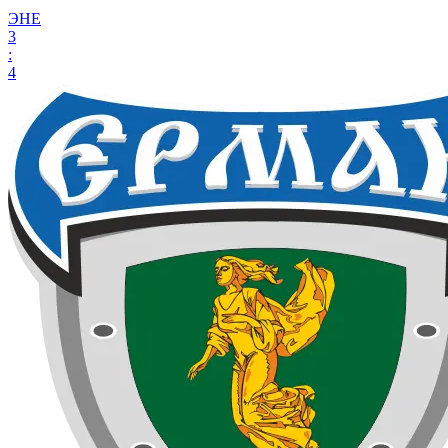
ЭНЕ
3
:
4