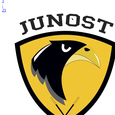
1
:
21