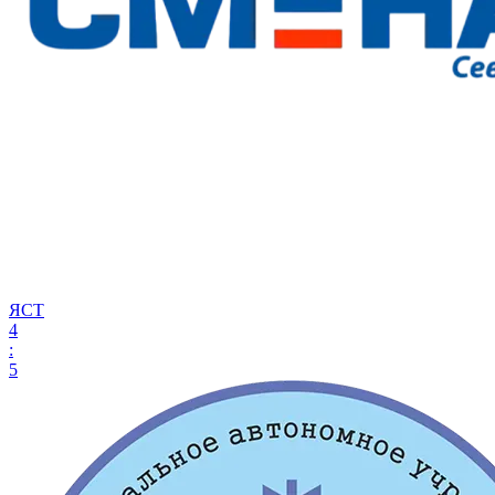
ЯСТ
4
:
5