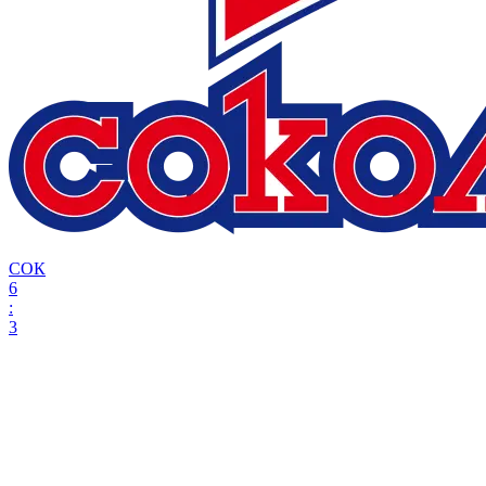
СОК
6
:
3