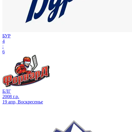
БУР
4
:
6
БЛГ
2008 г.р.
19 апр, Воскресенье