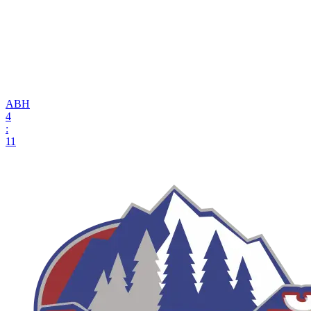
АВН
4
:
11