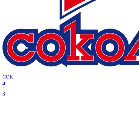
СОК
6
:
3