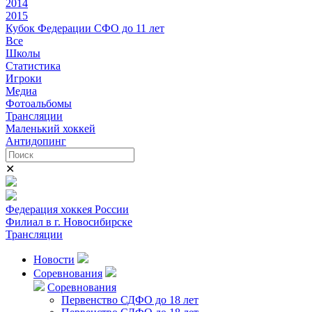
2014
2015
Кубок Федерации СФО до 11 лет
Все
Школы
Статистика
Игроки
Медиа
Фотоальбомы
Трансляции
Маленький хоккей
Антидопинг
✕
Федерация хоккея России
Филиал в г. Новосибирске
Трансляции
Новости
Соревнования
Соревнования
Первенство СДФО до 18 лет