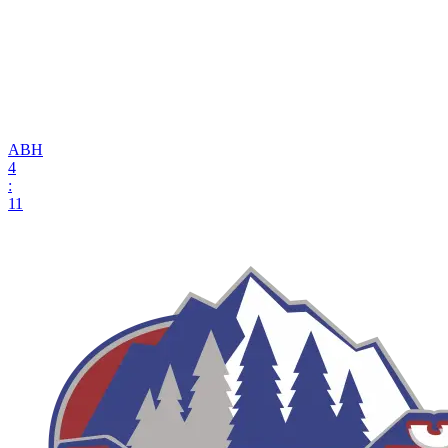
АВН
4
:
11