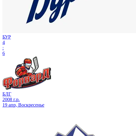
БУР
4
:
6
БЛГ
2008 г.р.
19 апр, Воскресенье