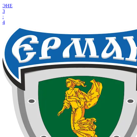
ЭНЕ
3
:
4