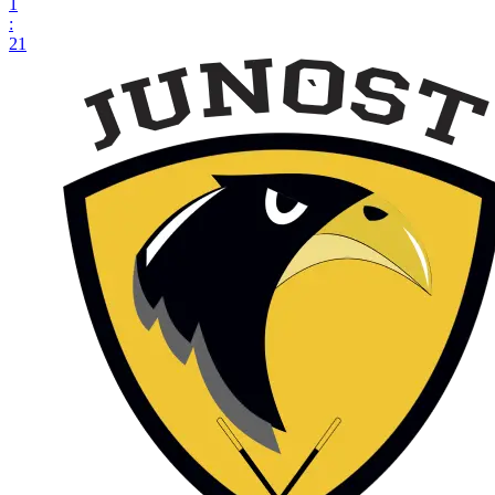
1
:
21