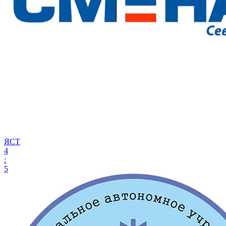
ЯСТ
4
:
5