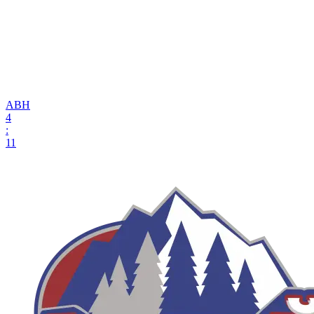
АВН
4
:
11