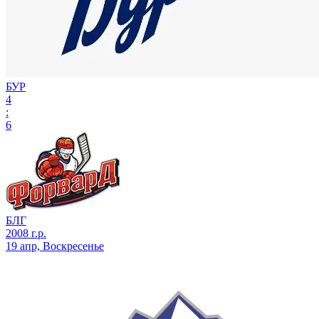
БУР
4
:
6
БЛГ
2008 г.р.
19 апр, Воскресенье