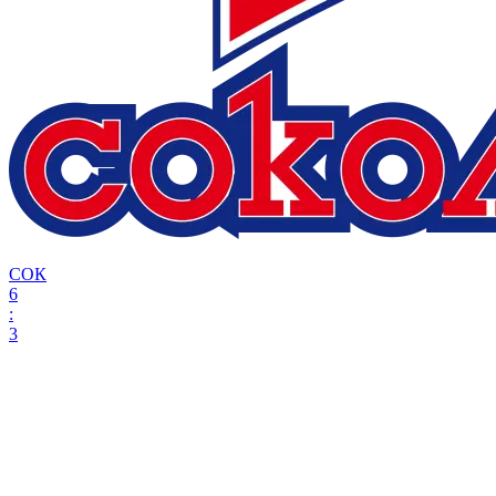
СОК
6
:
3