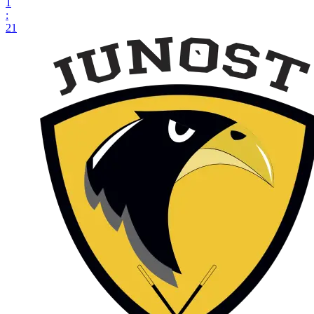
1
:
21