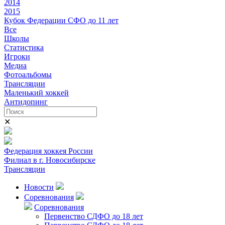
2014
2015
Кубок Федерации СФО до 11 лет
Все
Школы
Статистика
Игроки
Медиа
Фотоальбомы
Трансляции
Маленький хоккей
Антидопинг
✕
Федерация хоккея России
Филиал в г. Новосибирске
Трансляции
Новости
Соревнования
Соревнования
Первенство СДФО до 18 лет