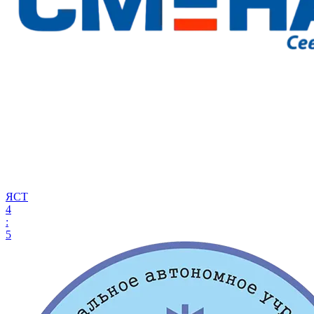
ЯСТ
4
:
5