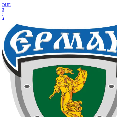
ЭНЕ
3
:
4