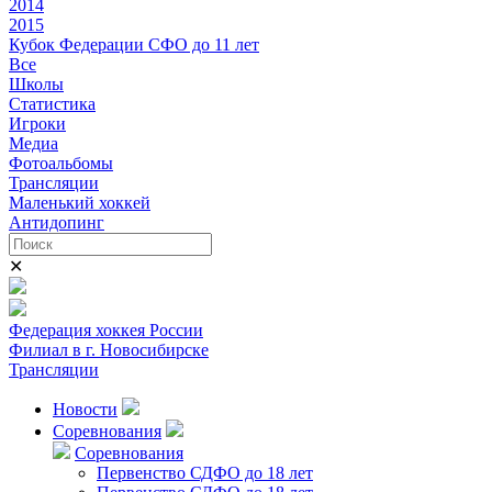
2014
2015
Кубок Федерации СФО до 11 лет
Все
Школы
Статистика
Игроки
Медиа
Фотоальбомы
Трансляции
Маленький хоккей
Антидопинг
✕
Федерация хоккея России
Филиал в г. Новосибирске
Трансляции
Новости
Соревнования
Соревнования
Первенство СДФО до 18 лет