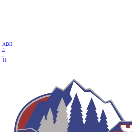
АВН
4
:
11