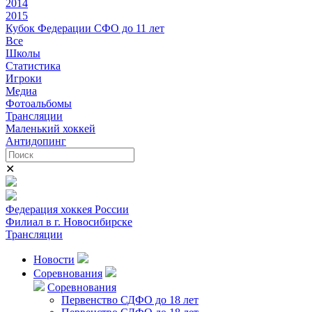
2014
2015
Кубок Федерации СФО до 11 лет
Все
Школы
Статистика
Игроки
Медиа
Фотоальбомы
Трансляции
Маленький хоккей
Антидопинг
✕
Федерация хоккея России
Филиал в г. Новосибирске
Трансляции
Новости
Соревнования
Соревнования
Первенство СДФО до 18 лет