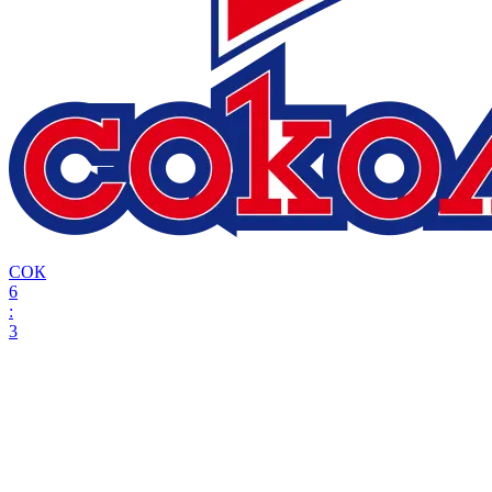
СОК
6
:
3