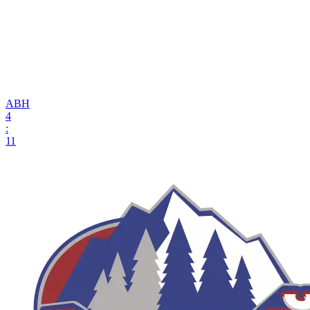
АВН
4
:
11