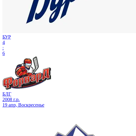
БУР
4
:
6
БЛГ
2008 г.р.
19 апр, Воскресенье