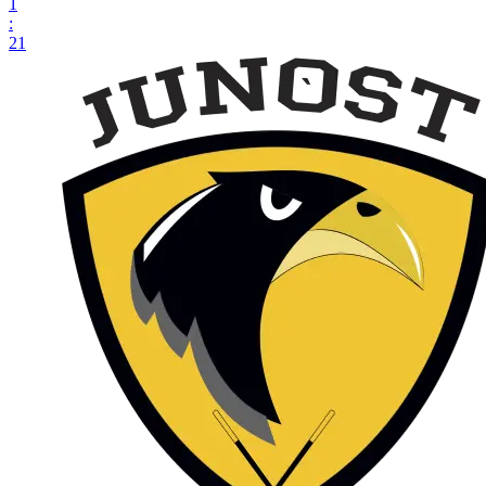
1
:
21