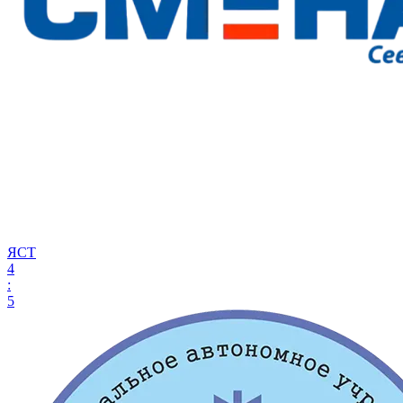
ЯСТ
4
:
5