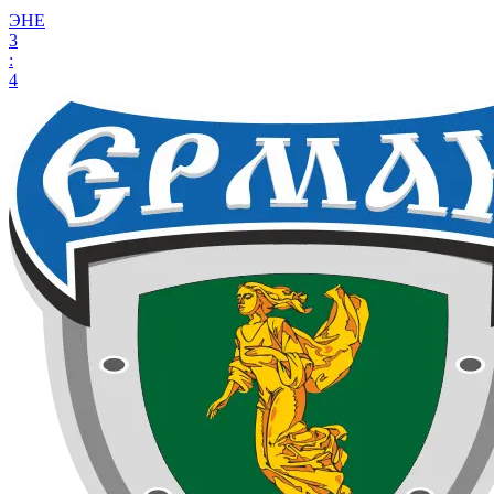
ЭНЕ
3
:
4