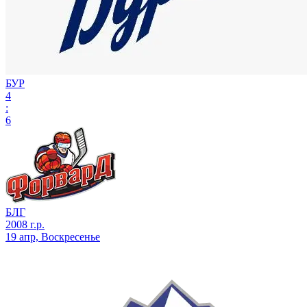
БУР
4
:
6
БЛГ
2008 г.р.
19 апр, Воскресенье