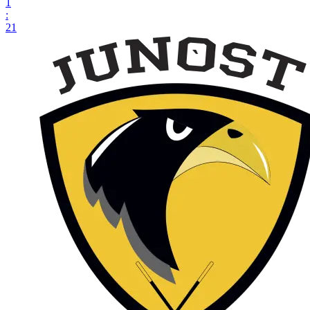
1
:
21