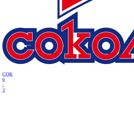
СОК
6
:
3