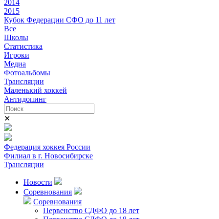
2014
2015
Кубок Федерации СФО до 11 лет
Все
Школы
Статистика
Игроки
Медиа
Фотоальбомы
Трансляции
Маленький хоккей
Антидопинг
✕
Федерация хоккея России
Филиал в г. Новосибирске
Трансляции
Новости
Соревнования
Соревнования
Первенство СДФО до 18 лет