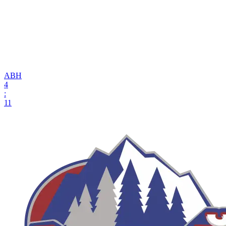
АВН
4
:
11