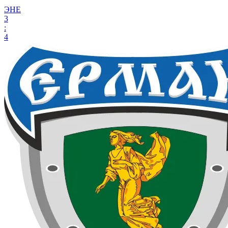
ЭНЕ
3
:
4