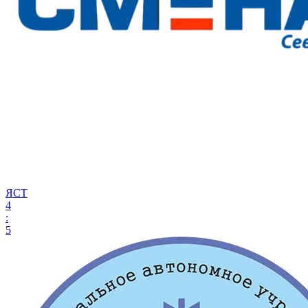
ЯСТ
4
:
5