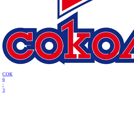
СОК
6
:
3