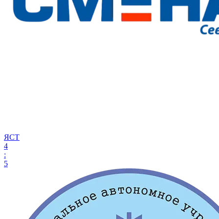
ЯСТ
4
:
5