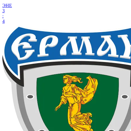
ЭНЕ
3
:
4