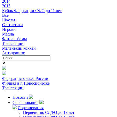
2014
2015
Кубок Федерации СФО до 11 лет
Все
Школы
Статистика
Игроки
Медиа
Фотоальбомы
Трансляции
Маленький хоккей
Антидопинг
✕
Федерация хоккея России
Филиал в г. Новосибирске
Трансляции
Новости
Соревнования
Соревнования
Первенство СДФО до 18 лет