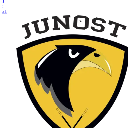
1
:
21