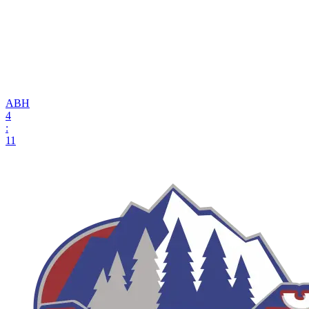
АВН
4
:
11