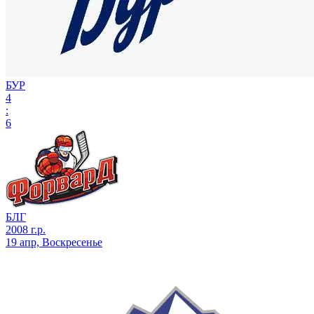
БУР
4
:
6
БЛГ
2008 г.р.
19 апр, Воскресенье